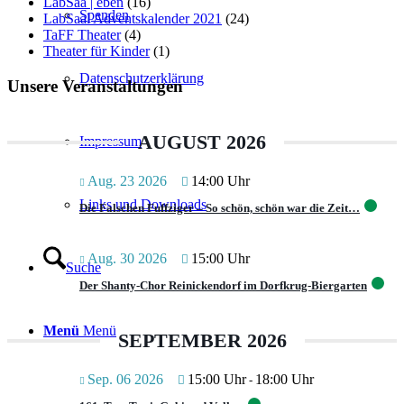
LabSaa | eben
(16)
Spenden
LabSaal Adventskalender 2021
(24)
TaFF Theater
(4)
Theater für Kinder
(1)
Datenschutzerklärung
Unsere Veranstaltungen
AUGUST 2026
Impressum
Aug. 23 2026
14:00 Uhr
Links und Downloads
Die Falschen Fuffziger – So schön, schön war die Zeit…
Aug. 30 2026
15:00 Uhr
Suche
Der Shanty-Chor Reinickendorf im Dorfkrug-Biergarten
Menü
Menü
SEPTEMBER 2026
Sep. 06 2026
15:00 Uhr
18:00 Uhr
-