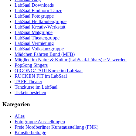
LabSaal Downloads
LabSaal Findhorn Tänze
LabSaal Fotogruppe
LabSaal Heilkräutergruppe
LabSaal Kreativ-Werkstatt
LabSaal Malgruppe
LabSaal Theatergruppe
LabSaal Vermietung
LabSaal Volkstanzgruppe
Mädchen Fahrten Bund (MFB)
Mitglied im Natur & Kultur (LabSaal-Lübars) e.V. werden
PopSong Singers
QIGONG/TAIJI Kurse im LabSaal
RÜCKEN FIT im LabSaal
TAFF Theater
Tanzkurse im LabSaal
Tickets bestellen
Kategorien
Alles
Fotogruppe Ausstellungen
Freie Nordberliner Kunstausstellung (FNK)
Künstlerbeiträge