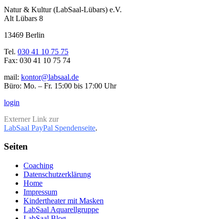
Natur & Kultur (LabSaal-Lübars) e.V.
Alt Lübars 8
13469 Berlin
Tel.
030 41 10 75 75
Fax: 030 41 10 75 74
mail:
kontor@labsaal.de
Büro: Mo. – Fr. 15:00 bis 17:00 Uhr
login
Externer Link zur
LabSaal PayPal Spendenseite
.
Seiten
Coaching
Datenschutzerklärung
Home
Impressum
Kindertheater mit Masken
LabSaal Aquarellgruppe
LabSaal Blog