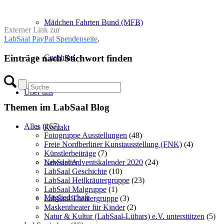
Mädchen Fahrten Bund (MFB)
Externer Link zur
LabSaal PayPal Spendenseite
.
Coaching
Einträge nach Stichwort finden
Über uns
Themen im LabSaal Blog
Alles
(167)
Kontakt
Fotogruppe Ausstellungen
(48)
Freie Nordberliner Kunstausstellung (FNK)
(4)
Künstlerbeiträge
(7)
Newsletter
LabSaal Adventskalender 2020
(24)
LabSaal Geschichte
(10)
LabSaal Heilkräutergruppe
(23)
LabSaal Malgruppe
(1)
Mitgliedschaft
LabSaal Theatergruppe
(3)
Maskentheater für Kinder
(2)
Natur & Kultur (LabSaal-Lübars) e.V. unterstützen
(5)