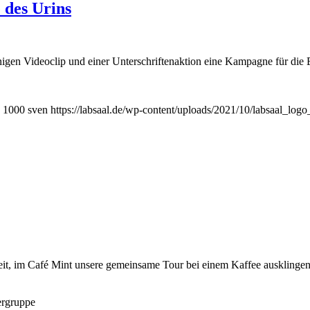
 des Urins
igen Videoclip und einer Unterschriftenaktion eine Kampagne für die Err
1000
sven
https://labsaal.de/wp-content/uploads/2021/10/labsaal_log
eit, im Café Mint unsere gemeinsame Tour bei einem Kaffee ausklingen
tergruppe