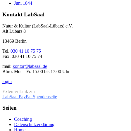
Juni 1844
Kontakt LabSaal
Natur & Kultur (LabSaal-Lübars) e.V.
Alt Lübars 8
13469 Berlin
Tel.
030 41 10 75 75
Fax: 030 41 10 75 74
mail:
kontor@labsaal.de
Büro: Mo. – Fr. 15:00 bis 17:00 Uhr
login
Externer Link zur
LabSaal PayPal Spendenseite
.
Seiten
Coaching
Datenschutzerklärung
Home