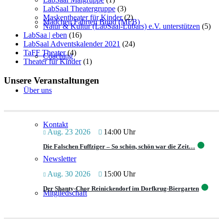
LabSaal Theatergruppe
(3)
Maskentheater für Kinder
(2)
Mädchen Fahrten Bund (MFB)
Natur & Kultur (LabSaal-Lübars) e.V. unterstützen
(5)
LabSaa | eben
(16)
LabSaal Adventskalender 2021
(24)
TaFF Theater
(4)
Coaching
Theater für Kinder
(1)
Unsere Veranstaltungen
Über uns
Kontakt
Aug. 23 2026
14:00 Uhr
Die Falschen Fuffziger – So schön, schön war die Zeit…
Newsletter
Aug. 30 2026
15:00 Uhr
Der Shanty-Chor Reinickendorf im Dorfkrug-Biergarten
Mitgliedschaft