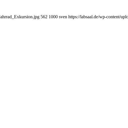
_Fahrrad_Exkursion.jpg
562
1000
sven
https://labsaal.de/wp-content/up