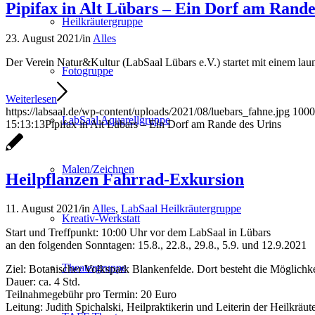
Pipifax in Alt Lübars – Ein Dorf am Rande
Heilkräutergruppe
23. August 2021
/
in
Alles
Der Verein Natur&Kultur (LabSaal Lübars e.V.) startet mit einem laun
Fotogruppe
Weiterlesen
https://labsaal.de/wp-content/uploads/2021/08/luebars_fahne.jpg
1000
LabSaal Aquarellgruppe
15:13:13
Pipifax in Alt Lübars – Ein Dorf am Rande des Urins
Malen/Zeichnen
Heilpflanzen Fahrrad-Exkursion
11. August 2021
/
in
Alles
,
LabSaal Heilkräutergruppe
Kreativ-Werkstatt
Start und Treffpunkt: 10:00 Uhr vor dem LabSaal in Lübars
an den folgenden Sonntagen: 15.8., 22.8., 29.8., 5.9. und 12.9.2021
Theatergruppe
Ziel: Botanischer Volkspark Blankenfelde. Dort besteht die Möglichk
Dauer: ca. 4 Std.
Teilnahmegebühr pro Termin: 20 Euro
Leitung: Judith Spichalski, Heilpraktikerin und Leiterin der Heilkräu