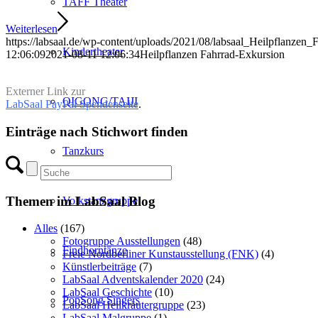
TAFF Theater
Weiterlesen
https://labsaal.de/wp-content/uploads/2021/08/labsaal_Heilpflanzen
Kindertheater
12:06:09
2021-08-11 12:06:34
Heilpflanzen Fahrrad-Exkursion
Externer Link zur
QIGONG/TAIJI
LabSaal PayPal Spendenseite
.
Einträge nach Stichwort finden
Tanzkurs
Themen im LabSaal Blog
Volkstanzgruppe
Alles
(167)
Fotogruppe Ausstellungen
(48)
Findhorntänze
Freie Nordberliner Kunstausstellung (FNK)
(4)
Künstlerbeiträge
(7)
LabSaal Adventskalender 2020
(24)
LabSaal Geschichte
(10)
PopSong Singers
LabSaal Heilkräutergruppe
(23)
LabSaal Malgruppe
(1)