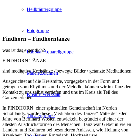
Heilkräutergruppe
Fotogruppe
Findhorn – Findhorntänze
was ist das eigentlich?
LabSaal Aquarellgruppe
FINDHORN TÄNZE
sind meditative Kreistänze / bewegte Bilder / getanzte Meditationen.
Malen/Zeichnen
Ausgerichtet auf die Kreismitte, vorgegeben in der Form und
getragen vom Rhythmus und der Melodie, können wir im Tanz den
Kontakt zu uns selbst vertiefen und uns im Kreis als Teil des
Kreativ-Werkstatt
Ganzen erleben.
In FINDHORN, einer spirituellen Gemeinschaft im Norden
Schottlands, wurde diese „Meditation des Tanzes“ Mitte der 70er
Theatergruppe
Jahre von Bernhard Wosien entwickelt, begründet auf einer der
ältesten Ausdrucksformen des Menschen. Tanz war Gebet in vielen
Ländern und Kulturen bei besonderen Anlässen, wie Heilung von
Krankheit, Tod, Trauer, Erntedank, Hochzeit usw.