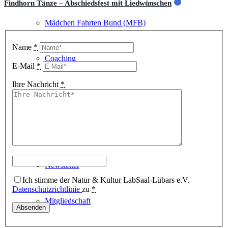
Findhorn Tänze – Abschiedsfest mit Liedwünschen
Mädchen Fahrten Bund (MFB)
Name
*
Coaching
E-Mail
*
Ihre Nachricht
*
Über uns
Kontakt
Newsletter
Ich stimme der Natur & Kultur LabSaal-Lübars e.V.
Datenschutzrichtlinie
zu
*
Mitgliedschaft