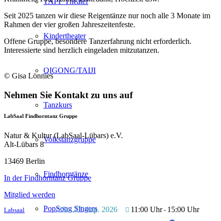
TAFF Theater
Seit 2025 tanzen wir diese Reigentänze nur noch alle 3 Monate im
Rahmen der vier großen Jahreszeitenfeste.
Kindertheater
Offene Gruppe, besondere Tanzerfahrung nicht erforderlich.
Interessierte sind herzlich eingeladen mitzutanzen.
QIGONG/TAIJI
© Gisa Lönnies
Nehmen Sie Kontakt zu uns auf
Tanzkurs
LabSaal Findhorntanz Gruppe
Natur & Kultur (LabSaal-Lübars) e.V.
Volkstanzgruppe
Alt-Lübars 8
13469 Berlin
Findhorntänze
In der Findhorntanz Gruppe
Mitglied werden
PopSong Singers
So. 27. Sep. 2026
11:00 Uhr
15:00 Uhr
Labsaal
-