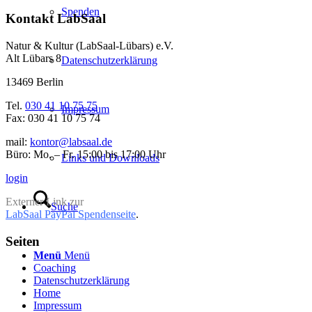
Spenden
Kontakt LabSaal
Natur & Kultur (LabSaal-Lübars) e.V.
Alt Lübars 8
Datenschutzerklärung
13469 Berlin
Tel.
030 41 10 75 75
Impressum
Fax: 030 41 10 75 74
mail:
kontor@labsaal.de
Büro: Mo. – Fr. 15:00 bis 17:00 Uhr
Links und Downloads
login
Externer Link zur
Suche
LabSaal PayPal Spendenseite
.
Seiten
Menü
Menü
Coaching
Datenschutzerklärung
Home
Impressum