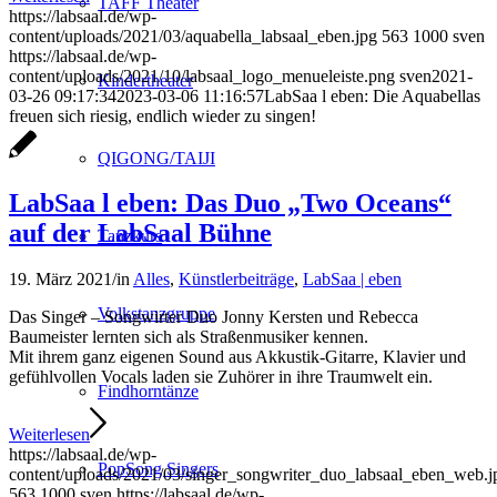
TAFF Theater
https://labsaal.de/wp-
content/uploads/2021/03/aquabella_labsaal_eben.jpg
563
1000
sven
https://labsaal.de/wp-
content/uploads/2021/10/labsaal_logo_menueleiste.png
sven
2021-
Kindertheater
03-26 09:17:34
2023-03-06 11:16:57
LabSaa l eben: Die Aquabellas
freuen sich riesig, endlich wieder zu singen!
QIGONG/TAIJI
LabSaa l eben: Das Duo „Two Oceans“
auf der LabSaal Bühne
Tanzkurs
19. März 2021
/
in
Alles
,
Künstlerbeiträge
,
LabSaa | eben
Volkstanzgruppe
Das Singer – Songwirter Duo Jonny Kersten und Rebecca
Baumeister lernten sich als Straßenmusiker kennen.
Mit ihrem ganz eigenen Sound aus Akkustik-Gitarre, Klavier und
gefühlvollen Vocals laden sie Zuhörer in ihre Traumwelt ein.
Findhorntänze
Weiterlesen
https://labsaal.de/wp-
PopSong Singers
content/uploads/2021/03/singer_songwriter_duo_labsaal_eben_web.j
563
1000
sven
https://labsaal.de/wp-