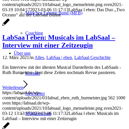
content/uploads/2021/10/labsaal_logo_menueleiste.png
sven
2021-
03-19 10:04:17
2023-03-06 11:17:13
LabSaa l eben: Das Duo „Two
Mädchen Fahrten Bund (MFB)
Oceans“ auf der LabSaal Bühne
Coaching
LabSaa l eben: Musicals im LabSaal –
Interview mit einer Zeitzeugin
Über uns
12. März 2021
/
in
Alles
,
LabSaa | eben
,
LabSaal Geschichte
Ein Interview mit der ältesten Musical Darstellerin des LabSaals -
Ruth Burmeister- lässt diese Zeiten nochmals Revue passieren.
Kontakt
Weiterlesen
https://labsaal.de/wp-
Newsletter
content/uploads/2021/03/labsal_eben_ruth_burmeister.jpg
562
1000
sven
https://labsaal.de/wp-
content/uploads/2021/10/labsaal_logo_menueleiste.png
sven
2021-
03-12 13:13:37
2023-03-06 11:17:32
LabSaa l eben: Musicals im
Mitgliedschaft
LabSaal – Interview mit einer Zeitzeugin