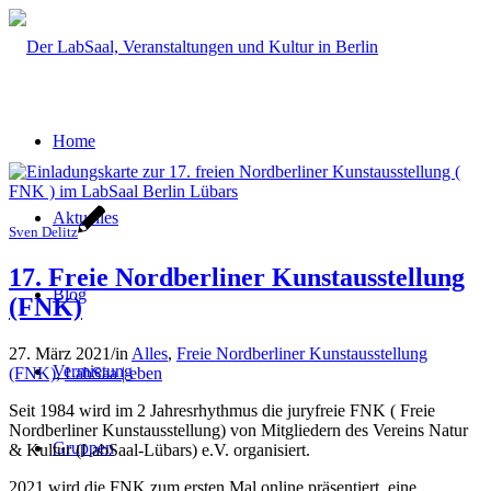
Home
Aktuelles
Sven Delitz
17. Freie Nordberliner Kunstausstellung
Blog
(FNK)
27. März 2021
/
in
Alles
,
Freie Nordberliner Kunstausstellung
Vermietung
(FNK)
,
LabSaa | eben
Seit 1984 wird im 2 Jahresrhythmus die juryfreie FNK ( Freie
Nordberliner Kunstausstellung) von Mitgliedern des Vereins Natur
Gruppen
& Kultur (LabSaal-Lübars) e.V. organisiert.
2021 wird die FNK zum ersten Mal online präsentiert, eine