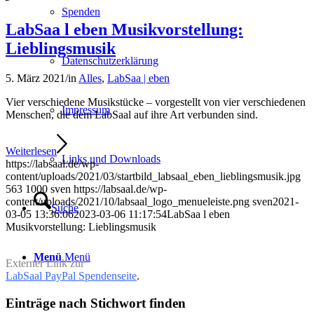
Spenden
LabSaa l eben Musikvorstellung:
Lieblingsmusik
Datenschutzerklärung
5. März 2021
/
in
Alles
,
LabSaa | eben
Vier verschiedene Musikstücke – vorgestellt von vier verschiedenen
Impressum
Menschen, die dem LabSaal auf ihre Art verbunden sind.
Weiterlesen
Links und Downloads
https://labsaal.de/wp-
content/uploads/2021/03/startbild_labsaal_eben_lieblingsmusik.jpg
563
1000
sven
https://labsaal.de/wp-
content/uploads/2021/10/labsaal_logo_menueleiste.png
sven
2021-
Suche
03-05 13:36:06
2023-03-06 11:17:54
LabSaa l eben
Musikvorstellung: Lieblingsmusik
Menü
Menü
Externer Link zur
LabSaal PayPal Spendenseite
.
Einträge nach Stichwort finden