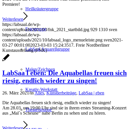
Premiere!
Heilkräutergruppe
Weiterlesen
https://labsaal.de/wp-
Fotogruppe
content/uploads/2021/03/fnk_2021_startbild.jpg
929
1310
sven
https://labsaal.de/wp-
content/uploads/2021/10/labsaal_logo_menueleiste.png
sven
2021-
03-27 00:01:00
2023-03-03 15:24:35
17. Freie Nordberliner
LabSaal Aquarellgruppe
Kunstausstellung (FNK)
Malen/Zeichnen
LabSaa l eben: Die Aquabellas freuen sich
riesig, endlich wieder zu singen!
Kreativ-Werkstatt
26. März 2021
/
in
Alles
,
Künstlerbeiträge
,
LabSaa | eben
Die Aquabellas freuen sich riesig, endlich wieder zu singen!
Am 28.03. um 19:00 Uhr sind sie in ihrem erstes Streaming-Konzert
Theatergruppe
aus „Mal´s Scheune“ nahe Berlin zu sehen und zu hören.
Weiterlesen