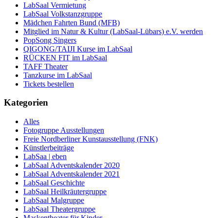
LabSaal Vermietung
LabSaal Volkstanzgruppe
Mädchen Fahrten Bund (MFB)
Mitglied im Natur & Kultur (LabSaal-Lübars) e.V. werden
PopSong Singers
QIGONG/TAIJI Kurse im LabSaal
RÜCKEN FIT im LabSaal
TAFF Theater
Tanzkurse im LabSaal
Tickets bestellen
Kategorien
Alles
Fotogruppe Ausstellungen
Freie Nordberliner Kunstausstellung (FNK)
Künstlerbeiträge
LabSaa | eben
LabSaal Adventskalender 2020
LabSaal Adventskalender 2021
LabSaal Geschichte
LabSaal Heilkräutergruppe
LabSaal Malgruppe
LabSaal Theatergruppe
Maskentheater für Kinder