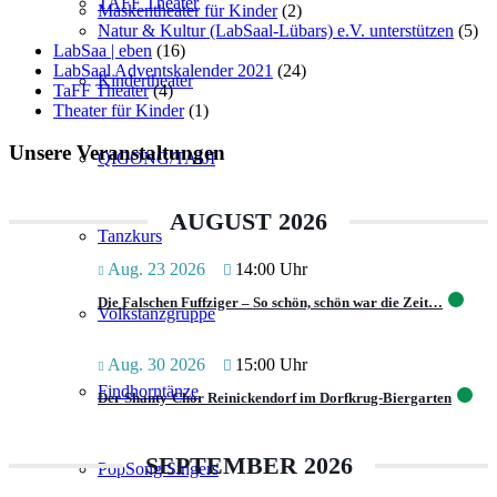
TAFF Theater
Maskentheater für Kinder
(2)
Natur & Kultur (LabSaal-Lübars) e.V. unterstützen
(5)
LabSaa | eben
(16)
LabSaal Adventskalender 2021
(24)
Kindertheater
TaFF Theater
(4)
Theater für Kinder
(1)
Unsere Veranstaltungen
QIGONG/TAIJI
AUGUST 2026
Tanzkurs
Aug. 23 2026
14:00 Uhr
Die Falschen Fuffziger – So schön, schön war die Zeit…
Volkstanzgruppe
Aug. 30 2026
15:00 Uhr
Findhorntänze
Der Shanty-Chor Reinickendorf im Dorfkrug-Biergarten
SEPTEMBER 2026
PopSong Singers