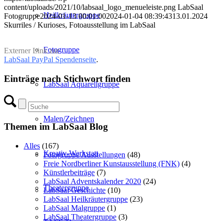
content/uploads/2021/10/labsaal_logo_menueleiste.png
LabSaal
Heilkräutergruppe
Fotogruppe
2024-01-13 00:01:00
2024-01-04 08:39:43
13.01.2024
Skurriles / Kurioses, Fotoausstellung im LabSaal
Fotogruppe
Externer Link zur
LabSaal PayPal Spendenseite
.
Einträge nach Stichwort finden
LabSaal Aquarellgruppe
Malen/Zeichnen
Themen im LabSaal Blog
Alles
(167)
Kreativ-Werkstatt
Fotogruppe Ausstellungen
(48)
Freie Nordberliner Kunstausstellung (FNK)
(4)
Künstlerbeiträge
(7)
LabSaal Adventskalender 2020
(24)
Theatergruppe
LabSaal Geschichte
(10)
LabSaal Heilkräutergruppe
(23)
LabSaal Malgruppe
(1)
LabSaal Theatergruppe
(3)