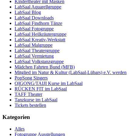
Kindertheater mit Masken
LabSaal Aquarellgruppe
LabSaal Blog
LabSaal Downloads
LabSaal Findhorn Tänze
LabSaal Fotogruppe
LabSaal Heilkräutergruppe
LabSaal Kreativ-Werkstatt
LabSaal Malgruppe
LabSaal Theatergruppe
LabSaal Vermietung
LabSaal Volkstanzgruppe
Mädchen Fahrten Bund (MFB)
Mitglied im Natur & Kultur (LabSaal-Lübars) e.V. werden
PopSong Singers
QIGONG/TAIJI Kurse im LabSaal
RÜCKEN FIT im LabSaal
TAFF Theater
Tanzkurse im LabSaal
Tickets bestellen
Kategorien
Alles
Fotogruppe Ausstellungen