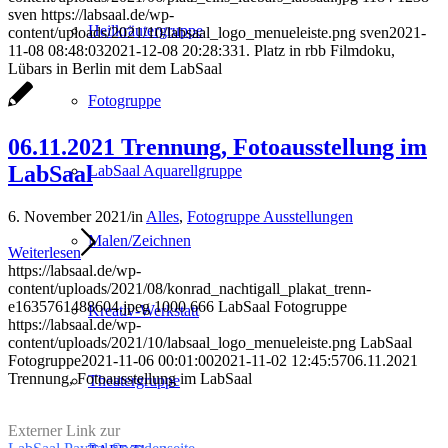
sven
https://labsaal.de/wp-
Heilkräutergruppe
content/uploads/2021/10/labsaal_logo_menueleiste.png
sven
2021-
11-08 08:48:03
2021-12-08 20:28:33
1. Platz in rbb Filmdoku,
Lübars in Berlin mit dem LabSaal
Fotogruppe
06.11.2021 Trennung, Fotoausstellung im
LabSaal
LabSaal Aquarellgruppe
6. November 2021
/
in
Alles
,
Fotogruppe Ausstellungen
Malen/Zeichnen
Weiterlesen
https://labsaal.de/wp-
content/uploads/2021/08/konrad_nachtigall_plakat_trenn-
e1635761488604.jpeg
1000
666
LabSaal Fotogruppe
Kreativ-Werkstatt
https://labsaal.de/wp-
content/uploads/2021/10/labsaal_logo_menueleiste.png
LabSaal
Fotogruppe
2021-11-06 00:01:00
2021-11-02 12:45:57
06.11.2021
Trennung, Fotoausstellung im LabSaal
Theatergruppe
Externer Link zur