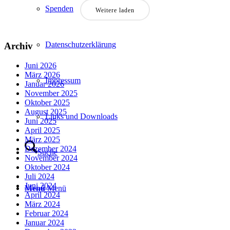
Spenden
Weitere laden
Datenschutzerklärung
Archiv
Juni 2026
März 2026
Impressum
Januar 2026
November 2025
Oktober 2025
August 2025
Links und Downloads
Juni 2025
April 2025
März 2025
Dezember 2024
Suche
November 2024
Oktober 2024
Juli 2024
Juni 2024
Menü
Menü
April 2024
März 2024
Februar 2024
Januar 2024