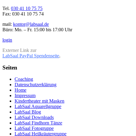
Tel.
030 41 10 75 75
Fax: 030 41 10 75 74
mail:
kontor@labsaal.de
Büro: Mo. – Fr. 15:00 bis 17:00 Uhr
login
Externer Link zur
LabSaal PayPal Spendenseite
.
Seiten
Coaching
Datenschutzerklärung
Home
Impressum
Kindertheater mit Masken
LabSaal Aquarellgruppe
LabSaal Blog
LabSaal Downloads
LabSaal Findhorn Tänze
LabSaal Fotogruppe
LabSaal Heilkräutergruppe