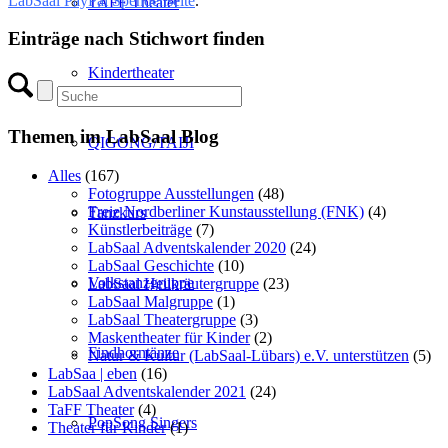
LabSaal PayPal Spendenseite
.
TAFF Theater
Einträge nach Stichwort finden
Kindertheater
Themen im LabSaal Blog
QIGONG/TAIJI
Alles
(167)
Fotogruppe Ausstellungen
(48)
Freie Nordberliner Kunstausstellung (FNK)
(4)
Tanzkurs
Künstlerbeiträge
(7)
LabSaal Adventskalender 2020
(24)
LabSaal Geschichte
(10)
Volkstanzgruppe
LabSaal Heilkräutergruppe
(23)
LabSaal Malgruppe
(1)
LabSaal Theatergruppe
(3)
Maskentheater für Kinder
(2)
Findhorntänze
Natur & Kultur (LabSaal-Lübars) e.V. unterstützen
(5)
LabSaa | eben
(16)
LabSaal Adventskalender 2021
(24)
TaFF Theater
(4)
PopSong Singers
Theater für Kinder
(1)