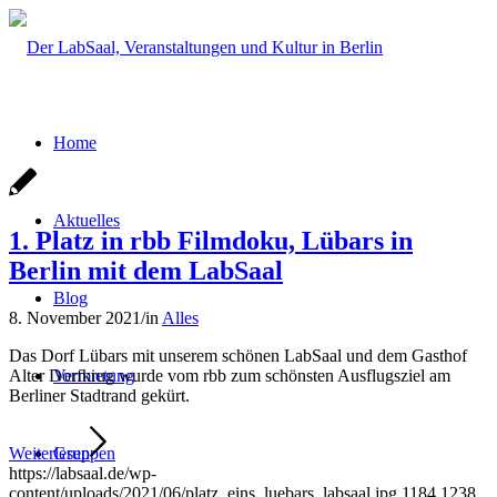
Home
Aktuelles
1. Platz in rbb Filmdoku, Lübars in
Berlin mit dem LabSaal
Blog
8. November 2021
/
in
Alles
Das Dorf Lübars mit unserem schönen LabSaal und dem Gasthof
Alter Dorfkrug wurde vom rbb zum schönsten Ausflugsziel am
Vermietung
Berliner Stadtrand gekürt.
Weiterlesen
Gruppen
https://labsaal.de/wp-
content/uploads/2021/06/platz_eins_luebars_labsaal.jpg
1184
1238