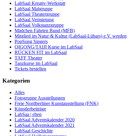
LabSaal Kreativ-Werkstatt
LabSaal Malgruppe
LabSaal Theatergruppe
LabSaal Vermietung
LabSaal Volkstanzgruppe
Mädchen Fahrten Bund (MFB)
Mitglied im Natur & Kultur (LabSaal-Lübars) e.V. werden
PopSong Singers
QIGONG/TAIJI Kurse im LabSaal
RÜCKEN FIT im LabSaal
TAFF Theater
Tanzkurse im LabSaal
Tickets bestellen
Kategorien
Alles
Fotogruppe Ausstellungen
Freie Nordberliner Kunstausstellung (FNK)
Künstlerbeiträge
LabSaa | eben
LabSaal Adventskalender 2020
LabSaal Adventskalender 2021
LabSaal Geschichte