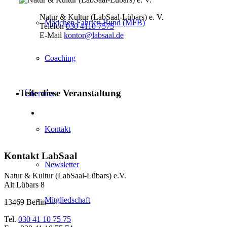
Natur & Kultur (LabSaal-Lübars) e. V.
Mädchen Fahrten Bund (MFB)
Telefon
030 4110 7575
E-Mail
kontor@labsaal.de
Coaching
Teile diese Veranstaltung
Über uns
Kontakt
Kontakt LabSaal
Newsletter
Natur & Kultur (LabSaal-Lübars) e.V.
Alt Lübars 8
Mitgliedschaft
13469 Berlin
Tel.
030 41 10 75 75