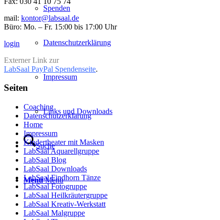
Fax: 030 41 10 75 74
Spenden
mail:
kontor@labsaal.de
Büro: Mo. – Fr. 15:00 bis 17:00 Uhr
Datenschutzerklärung
login
Externer Link zur
LabSaal PayPal Spendenseite
.
Impressum
Seiten
Coaching
Links und Downloads
Datenschutzerklärung
Home
Impressum
Kindertheater mit Masken
Suche
LabSaal Aquarellgruppe
LabSaal Blog
LabSaal Downloads
LabSaal Findhorn Tänze
Menü
Menü
LabSaal Fotogruppe
LabSaal Heilkräutergruppe
LabSaal Kreativ-Werkstatt
LabSaal Malgruppe