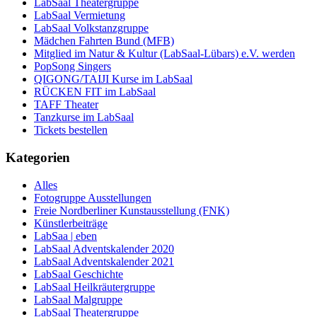
LabSaal Theatergruppe
LabSaal Vermietung
LabSaal Volkstanzgruppe
Mädchen Fahrten Bund (MFB)
Mitglied im Natur & Kultur (LabSaal-Lübars) e.V. werden
PopSong Singers
QIGONG/TAIJI Kurse im LabSaal
RÜCKEN FIT im LabSaal
TAFF Theater
Tanzkurse im LabSaal
Tickets bestellen
Kategorien
Alles
Fotogruppe Ausstellungen
Freie Nordberliner Kunstausstellung (FNK)
Künstlerbeiträge
LabSaa | eben
LabSaal Adventskalender 2020
LabSaal Adventskalender 2021
LabSaal Geschichte
LabSaal Heilkräutergruppe
LabSaal Malgruppe
LabSaal Theatergruppe