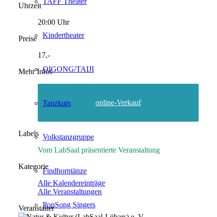
TAFF Theater
Uhrzeit
20:00 Uhr
Kindertheater
Preise
17,-
QIGONG/TAIJI
Mehr Infos
online-Verkauf
Tanzkurs
Labels
Volkstanzgruppe
Vom LabSaal präsentierte Veranstaltung
Kategorie
Findhorntänze
Alle Kalendereinträge
Alle Veranstaltungen
PopSong Singers
Veranstalter