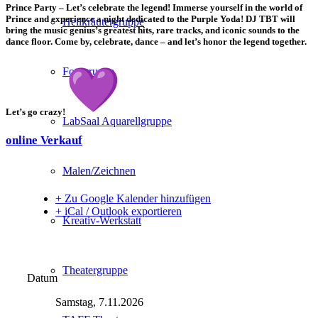
Prince Party – Let’s celebrate the legend! Immerse yourself in the world of
Prince and experience a night dedicated to the Purple Yoda! DJ TBT will
Heilkräutergruppe
bring the music genius’s greatest hits, rare tracks, and iconic sounds to the
dance floor. Come by, celebrate,
danc
e
– and let’s honor the legend together.
Fotogruppe
Let’s go crazy!
LabSaal Aquarellgruppe
online Verkauf
Malen/Zeichnen
+ Zu Google Kalender hinzufügen
+ iCal / Outlook exportieren
Kreativ-Werkstatt
Theatergruppe
Datum
Samstag, 7.11.2026