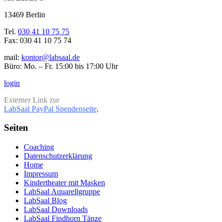
13469 Berlin
Tel.
030 41 10 75 75
Fax: 030 41 10 75 74
mail:
kontor@labsaal.de
Büro: Mo. – Fr. 15:00 bis 17:00 Uhr
login
Externer Link zur
LabSaal PayPal Spendenseite
.
Seiten
Coaching
Datenschutzerklärung
Home
Impressum
Kindertheater mit Masken
LabSaal Aquarellgruppe
LabSaal Blog
LabSaal Downloads
LabSaal Findhorn Tänze