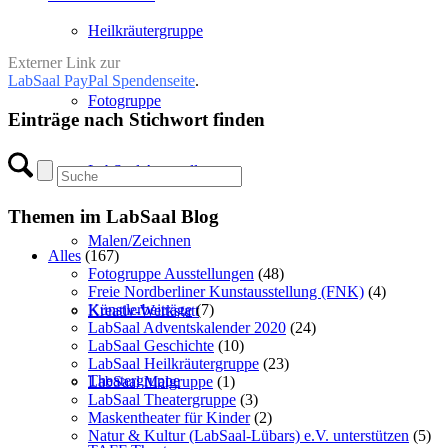
Heilkräutergruppe
Externer Link zur
LabSaal PayPal Spendenseite
.
Fotogruppe
Einträge nach Stichwort finden
LabSaal Aquarellgruppe
Themen im LabSaal Blog
Malen/Zeichnen
Alles
(167)
Fotogruppe Ausstellungen
(48)
Freie Nordberliner Kunstausstellung (FNK)
(4)
Künstlerbeiträge
(7)
Kreativ-Werkstatt
LabSaal Adventskalender 2020
(24)
LabSaal Geschichte
(10)
LabSaal Heilkräutergruppe
(23)
Theatergruppe
LabSaal Malgruppe
(1)
LabSaal Theatergruppe
(3)
Maskentheater für Kinder
(2)
Natur & Kultur (LabSaal-Lübars) e.V. unterstützen
(5)