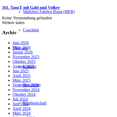
161. TanzT mit Gabi und Volker
Mädchen Fahrten Bund (MFB)
Keine Veranstaltung gefunden
Weitere laden
Coaching
Archiv
Juni 2026
März 2026
Über uns
Januar 2026
November 2025
Oktober 2025
August 2025
Kontakt
Juni 2025
April 2025
März 2025
Newsletter
Dezember 2024
November 2024
Oktober 2024
Juli 2024
Mitgliedschaft
Juni 2024
April 2024
März 2024