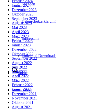
Februar 2024
Spenden
Januar 2024
Dezember 2023
Oktober 2023
September 2023
Datenschutzerklärung
August 2023
Mai 2023
April 2023
März 2023
Impressum
Februar 2023
Januar 2023
Dezember 2022
Oktober 2022
Links und Downloads
September 2022
August 2022
Juni 2022
Mai 2022
Suche
April 2022
März 2022
Februar 2022
Januar 2022
Menü
Menü
Dezember 2021
November 2021
Oktober 2021
August 2021