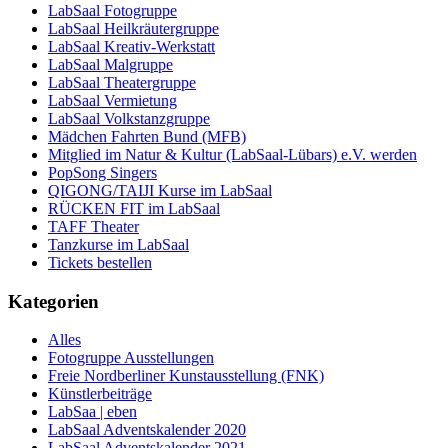
LabSaal Fotogruppe
LabSaal Heilkräutergruppe
LabSaal Kreativ-Werkstatt
LabSaal Malgruppe
LabSaal Theatergruppe
LabSaal Vermietung
LabSaal Volkstanzgruppe
Mädchen Fahrten Bund (MFB)
Mitglied im Natur & Kultur (LabSaal-Lübars) e.V. werden
PopSong Singers
QIGONG/TAIJI Kurse im LabSaal
RÜCKEN FIT im LabSaal
TAFF Theater
Tanzkurse im LabSaal
Tickets bestellen
Kategorien
Alles
Fotogruppe Ausstellungen
Freie Nordberliner Kunstausstellung (FNK)
Künstlerbeiträge
LabSaa | eben
LabSaal Adventskalender 2020
LabSaal Adventskalender 2021