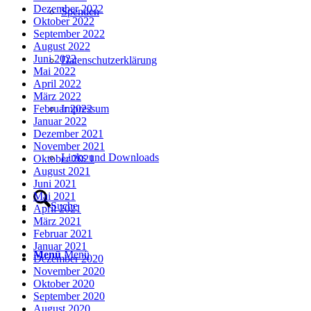
Dezember 2022
Spenden
Oktober 2022
September 2022
August 2022
Juni 2022
Datenschutzerklärung
Mai 2022
April 2022
März 2022
Februar 2022
Impressum
Januar 2022
Dezember 2021
November 2021
Links und Downloads
Oktober 2021
August 2021
Juni 2021
Mai 2021
Suche
April 2021
März 2021
Februar 2021
Januar 2021
Menü
Menü
Dezember 2020
November 2020
Oktober 2020
September 2020
August 2020