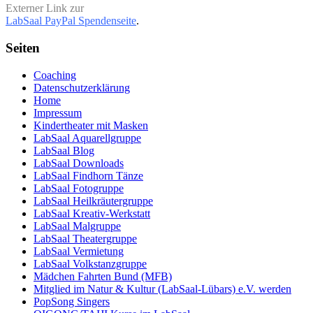
Externer Link zur
LabSaal PayPal Spendenseite
.
Seiten
Coaching
Datenschutzerklärung
Home
Impressum
Kindertheater mit Masken
LabSaal Aquarellgruppe
LabSaal Blog
LabSaal Downloads
LabSaal Findhorn Tänze
LabSaal Fotogruppe
LabSaal Heilkräutergruppe
LabSaal Kreativ-Werkstatt
LabSaal Malgruppe
LabSaal Theatergruppe
LabSaal Vermietung
LabSaal Volkstanzgruppe
Mädchen Fahrten Bund (MFB)
Mitglied im Natur & Kultur (LabSaal-Lübars) e.V. werden
PopSong Singers