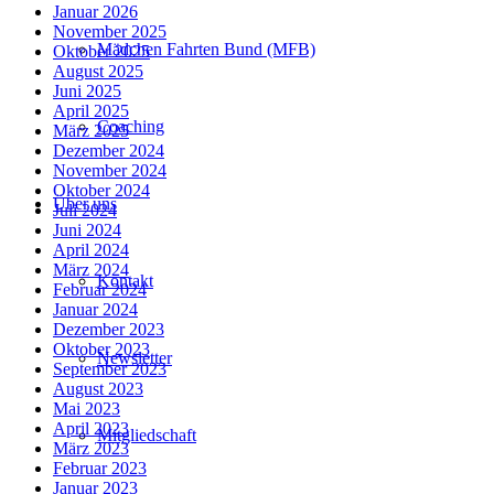
Januar 2026
November 2025
Mädchen Fahrten Bund (MFB)
Oktober 2025
August 2025
Juni 2025
April 2025
Coaching
März 2025
Dezember 2024
November 2024
Oktober 2024
Über uns
Juli 2024
Juni 2024
April 2024
März 2024
Kontakt
Februar 2024
Januar 2024
Dezember 2023
Oktober 2023
Newsletter
September 2023
August 2023
Mai 2023
April 2023
Mitgliedschaft
März 2023
Februar 2023
Januar 2023