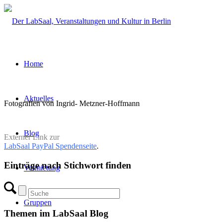
Home
Aktuelles
Fotografien von Ingrid- Metzner-Hoffmann
Blog
Externer Link zur
LabSaal PayPal Spendenseite
.
Einträge nach Stichwort finden
Vermietung
Gruppen
Themen im LabSaal Blog