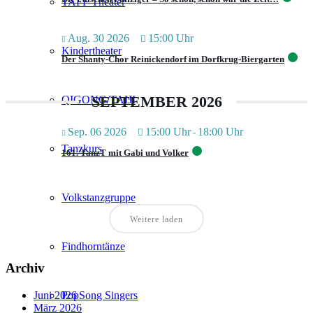
TAFF Theater
Aug. 30 2026
15:00 Uhr
Kindertheater
Der Shanty-Chor Reinickendorf im Dorfkrug-Biergarten
SEPTEMBER 2026
QIGONG/TAIJI
Sep. 06 2026
15:00 Uhr
18:00 Uhr
-
Tanzkurs
161. TanzT mit Gabi und Volker
Volkstanzgruppe
Weitere laden
Findhorntänze
Archiv
Juni 2026
PopSong Singers
März 2026