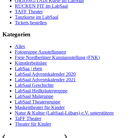
QIGONG/TAIJI Kurse im LabSaal
RÜCKEN FIT im LabSaal
TAFF Theater
Tanzkurse im LabSaal
Tickets bestellen
Kategorien
Alles
Fotogruppe Ausstellungen
Freie Nordberliner Kunstausstellung (FNK)
Künstlerbeiträge
LabSaa | eben
LabSaal Adventskalender 2020
LabSaal Adventskalender 2021
LabSaal Geschichte
LabSaal Heilkräutergruppe
LabSaal Malgruppe
LabSaal Theatergruppe
Maskentheater für Kinder
Natur & Kultur (LabSaal-Lübars) e.V. unterstützen
TaFF Theater
Theater für Kinder