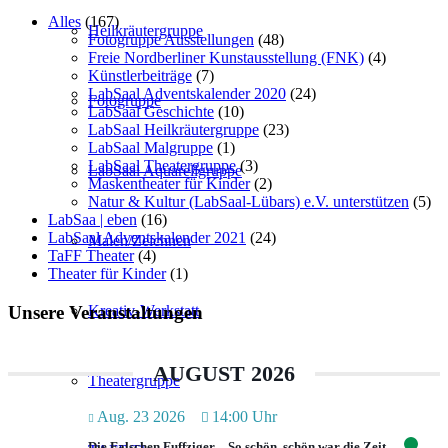
Alles
(167)
Heilkräutergruppe
Fotogruppe Ausstellungen
(48)
Freie Nordberliner Kunstausstellung (FNK)
(4)
Künstlerbeiträge
(7)
LabSaal Adventskalender 2020
(24)
Fotogruppe
LabSaal Geschichte
(10)
LabSaal Heilkräutergruppe
(23)
LabSaal Malgruppe
(1)
LabSaal Theatergruppe
(3)
LabSaal Aquarellgruppe
Maskentheater für Kinder
(2)
Natur & Kultur (LabSaal-Lübars) e.V. unterstützen
(5)
LabSaa | eben
(16)
LabSaal Adventskalender 2021
(24)
Malen/Zeichnen
TaFF Theater
(4)
Theater für Kinder
(1)
Unsere Veranstaltungen
Kreativ-Werkstatt
AUGUST 2026
Theatergruppe
Aug. 23 2026
14:00 Uhr
Die Falschen Fuffziger – So schön, schön war die Zeit…