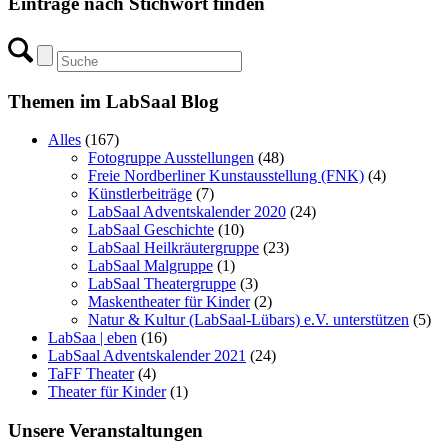
Einträge nach Stichwort finden
Themen im LabSaal Blog
Alles
(167)
Fotogruppe Ausstellungen
(48)
Freie Nordberliner Kunstausstellung (FNK)
(4)
Künstlerbeiträge
(7)
LabSaal Adventskalender 2020
(24)
LabSaal Geschichte
(10)
LabSaal Heilkräutergruppe
(23)
LabSaal Malgruppe
(1)
LabSaal Theatergruppe
(3)
Maskentheater für Kinder
(2)
Natur & Kultur (LabSaal-Lübars) e.V. unterstützen
(5)
LabSaa | eben
(16)
LabSaal Adventskalender 2021
(24)
TaFF Theater
(4)
Theater für Kinder
(1)
Unsere Veranstaltungen