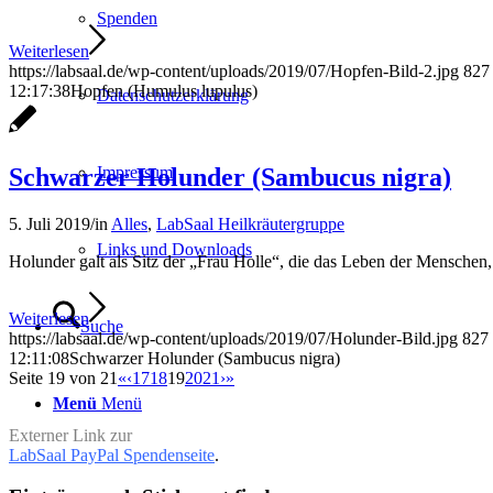
Spenden
Weiterlesen
https://labsaal.de/wp-content/uploads/2019/07/Hopfen-Bild-2.jpg
827
12:17:38
Hopfen (Humulus lupulus)
Datenschutzerklärung
Schwarzer Holunder (Sambucus nigra)
Impressum
5. Juli 2019
/
in
Alles
,
LabSaal Heilkräutergruppe
Links und Downloads
Holunder galt als Sitz der „Frau Holle“, die das Leben der Menschen
Weiterlesen
Suche
https://labsaal.de/wp-content/uploads/2019/07/Holunder-Bild.jpg
827
12:11:08
Schwarzer Holunder (Sambucus nigra)
Seite 19 von 21
«
‹
17
18
19
20
21
›
»
Menü
Menü
Externer Link zur
LabSaal PayPal Spendenseite
.