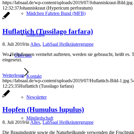
https://labsaal.de/wp-content/uploads/2019/07/Johanniskraut-Bild.jpg
12:32:37
Johanniskraut (Hypericum perforatum)
Mädchen Fahrten Bund (MFB)
Huflattich (Tussilago farfara)
Coaching
8. Juli 2019
/
in
Alles
,
LabSaal Heilkräutergruppe
Wo Heilpflanzen vermehrt auftreten, werden sie gebraucht, heißt e
Über uns
eingesetzt.
Weiterlesen
Kontakt
https://labsaal.de/wp-content/uploads/2019/07/Huflattich-Bild-1.jpg
5
12:25:35
Huflattich (Tussilago farfara)
Newsletter
Hopfen (Humulus lupulus)
Mitgliedschaft
8. Juli 2019
/
in
Alles
,
LabSaal Heilkräutergruppe
Die Brauindustrie sowie die Naturheilkunde verwenden die Fruchtstän