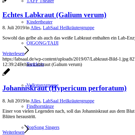
TAFF Theater
Echtes Labkraut (Galium verum)
Kindertheater
8. Juli 2019
/
in
Alles
,
LabSaal Heilkräutergruppe
Sowohl das gelbe als auch das weiße Labkraut enthalten ein Lab-Enzy
QIGONG/TAIJI
Weiterlesen
https://labsaal.de/wp-content/uploads/2019/07/Labkraut-Bild-1.jpg
82
Tanzkurs
12:39:24
Echtes Labkraut (Galium verum)
Volkstanzgruppe
Johanniskraut (Hypericum perforatum)
8. Juli 2019
/
in
Alles
,
LabSaal Heilkräutergruppe
Findhorntänze
Einer von vielen Legenden nach, soll das Johanniskraut aus dem Blut 
Blüten heraustritt.
PopSong Singers
Weiterlesen