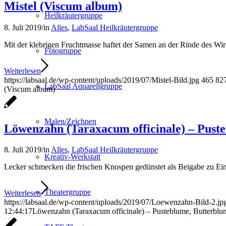
Mistel (Viscum album)
Heilkräutergruppe
8. Juli 2019
/
in
Alles
,
LabSaal Heilkräutergruppe
Mit der klebrigen Fruchtmasse haftet der Samen an der Rinde des Wir
Fotogruppe
Weiterlesen
https://labsaal.de/wp-content/uploads/2019/07/Mistel-Bild.jpg
465
82
LabSaal Aquarellgruppe
(Viscum album)
Malen/Zeichnen
Löwenzahn (Taraxacum officinale) – Pust
8. Juli 2019
/
in
Alles
,
LabSaal Heilkräutergruppe
Kreativ-Werkstatt
Lecker schmecken die frischen Knospen gedünstet als Beigabe zu Eint
Theatergruppe
Weiterlesen
https://labsaal.de/wp-content/uploads/2019/07/Loewenzahn-Bild-2.jp
12:44:17
Löwenzahn (Taraxacum officinale) – Pusteblume, Butterblu