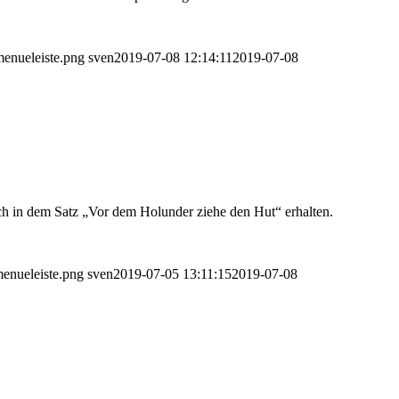
menueleiste.png
sven
2019-07-08 12:14:11
2019-07-08
ich in dem Satz „Vor dem Holunder ziehe den Hut“ erhalten.
menueleiste.png
sven
2019-07-05 13:11:15
2019-07-08