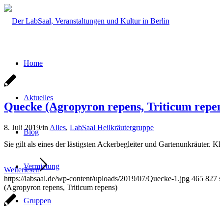
Home
Aktuelles
Quecke (Agropyron repens, Triticum repe
8. Juli 2019
/
in
Alles
,
LabSaal Heilkräutergruppe
Blog
Sie gilt als eines der lästigsten Ackerbegleiter und Gartenunkräuter. 
Vermietung
Weiterlesen
https://labsaal.de/wp-content/uploads/2019/07/Quecke-1.jpg
465
827
(Agropyron repens, Triticum repens)
Gruppen