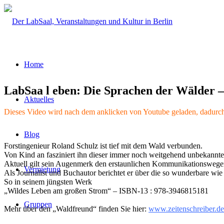
Home
LabSaa l eben: Die Sprachen der Wälder –
Aktuelles
Dieses Video wird nach dem anklicken von Youtube geladen, dadurch 
Blog
Forstingenieur Roland Schulz ist tief mit dem Wald verbunden.
Von Kind an fasziniert ihn dieser immer noch weitgehend unbekannt
Aktuell gilt sein Augenmerk den erstaunlichen Kommunikationswege
Vermietung
Als Journalist und Buchautor berichtet er über die so wunderbare wie 
So in seinem jüngsten Werk
„Wildes Leben am großen Strom“ – ISBN-13 : 978-3946815181
Gruppen
Mehr über den „Waldfreund“ finden Sie hier:
www.zeitenschreiber.de