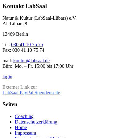
Kontakt LabSaal
Natur & Kultur (LabSaal-Lübars) e.V.
Alt Lübars 8
13469 Berlin
Tel.
030 41 10 75 75
Fax: 030 41 10 75 74
mail:
kontor@labsaal.de
Büro: Mo. – Fr. 15:00 bis 17:00 Uhr
login
Externer Link zur
LabSaal PayPal Spendenseite
.
Seiten
Coaching
Datenschutzerklärung
Home
Impressum