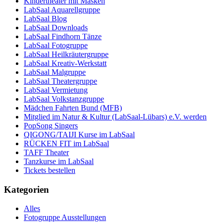
Kindertheater mit Masken
LabSaal Aquarellgruppe
LabSaal Blog
LabSaal Downloads
LabSaal Findhorn Tänze
LabSaal Fotogruppe
LabSaal Heilkräutergruppe
LabSaal Kreativ-Werkstatt
LabSaal Malgruppe
LabSaal Theatergruppe
LabSaal Vermietung
LabSaal Volkstanzgruppe
Mädchen Fahrten Bund (MFB)
Mitglied im Natur & Kultur (LabSaal-Lübars) e.V. werden
PopSong Singers
QIGONG/TAIJI Kurse im LabSaal
RÜCKEN FIT im LabSaal
TAFF Theater
Tanzkurse im LabSaal
Tickets bestellen
Kategorien
Alles
Fotogruppe Ausstellungen