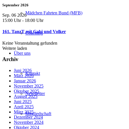
September 2026
Mädchen Fahrten Bund (MFB)
Sep. 06 2026
15:00 Uhr
-
18:00 Uhr
161. TanzT mit Gabi und Volker
Coaching
Keine Veranstaltung gefunden
Weitere laden
Über uns
Archiv
Juni 2026
Kontakt
März 2026
Januar 2026
November 2025
Oktober 2025
Newsletter
August 2025
Juni 2025
April 2025
März 2025
Mitgliedschaft
Dezember 2024
November 2024
Oktober 2024