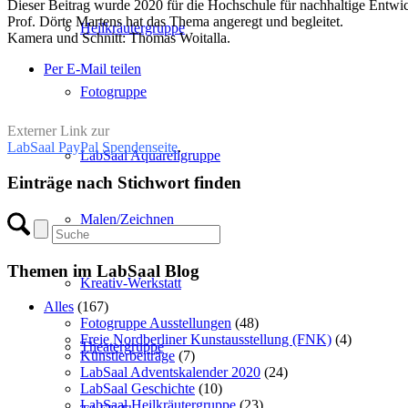
Dieser Beitrag wurde 2020 für die Hochschule für nachhaltige Entwi
Prof. Dörte Martens hat das Thema angeregt und begleitet.
Heilkräutergruppe
Kamera und Schnitt: Thomas Woitalla.
Per E-Mail teilen
Fotogruppe
Externer Link zur
LabSaal PayPal Spendenseite
.
LabSaal Aquarellgruppe
Einträge nach Stichwort finden
Malen/Zeichnen
Themen im LabSaal Blog
Kreativ-Werkstatt
Alles
(167)
Fotogruppe Ausstellungen
(48)
Freie Nordberliner Kunstausstellung (FNK)
(4)
Theatergruppe
Künstlerbeiträge
(7)
LabSaal Adventskalender 2020
(24)
LabSaal Geschichte
(10)
LabSaal Heilkräutergruppe
(23)