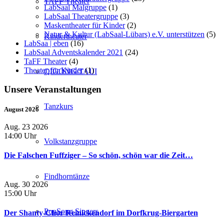
TAFF Theater
LabSaal Malgruppe
(1)
LabSaal Theatergruppe
(3)
Maskentheater für Kinder
(2)
Natur & Kultur (LabSaal-Lübars) e.V. unterstützen
(5)
Kindertheater
LabSaa | eben
(16)
LabSaal Adventskalender 2021
(24)
TaFF Theater
(4)
Theater für Kinder
(1)
QIGONG/TAIJI
Unsere Veranstaltungen
Tanzkurs
August 2026
Aug. 23 2026
14:00 Uhr
Volkstanzgruppe
Die Falschen Fuffziger – So schön, schön war die Zeit…
Findhorntänze
Aug. 30 2026
15:00 Uhr
PopSong Singers
Der Shanty-Chor Reinickendorf im Dorfkrug-Biergarten