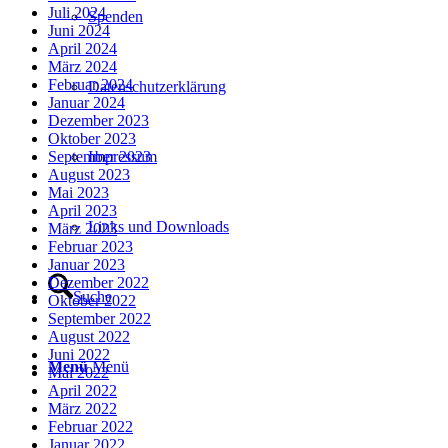
Juli 2024
Spenden
Juni 2024
April 2024
März 2024
Februar 2024
Datenschutzerklärung
Januar 2024
Dezember 2023
Oktober 2023
Impressum
September 2023
August 2023
Mai 2023
April 2023
Links und Downloads
März 2023
Februar 2023
Januar 2023
Dezember 2022
Suche
Oktober 2022
September 2022
August 2022
Juni 2022
Menü
Menü
Mai 2022
April 2022
März 2022
Februar 2022
Januar 2022