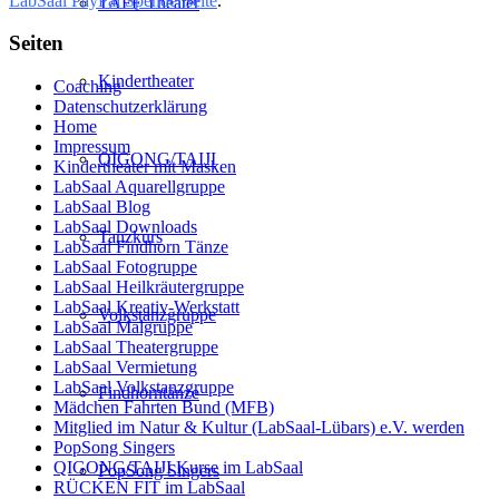
LabSaal PayPal Spendenseite
.
TAFF Theater
Seiten
Kindertheater
Coaching
Datenschutzerklärung
Home
Impressum
QIGONG/TAIJI
Kindertheater mit Masken
LabSaal Aquarellgruppe
LabSaal Blog
LabSaal Downloads
Tanzkurs
LabSaal Findhorn Tänze
LabSaal Fotogruppe
LabSaal Heilkräutergruppe
LabSaal Kreativ-Werkstatt
Volkstanzgruppe
LabSaal Malgruppe
LabSaal Theatergruppe
LabSaal Vermietung
LabSaal Volkstanzgruppe
Findhorntänze
Mädchen Fahrten Bund (MFB)
Mitglied im Natur & Kultur (LabSaal-Lübars) e.V. werden
PopSong Singers
QIGONG/TAIJI Kurse im LabSaal
PopSong Singers
RÜCKEN FIT im LabSaal