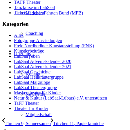
TAFF Theater
Tanzkurse im LabSaal
Tickets bestellen
Mädchen Fahrten Bund (MFB)
Kategorien
Coaching
Alles
Fotogruppe Ausstellungen
Freie Nordberliner Kunstausstellung (FNK)
Künstlerbeiträge
Über uns
LabSaa | eben
LabSaal Adventskalender 2020
LabSaal Adventskalender 2021
LabSaal Geschichte
Kontakt
LabSaal Heilkräutergruppe
LabSaal Malgruppe
LabSaal Theatergruppe
Maskentheater für Kinder
Newsletter
Natur & Kultur (LabSaal-Lübars) e.V. unterstützen
TaFF Theater
Theater für Kinder
Mitgliedschaft
Türchen 9, Schneesamen
Türchen 11, Papierkraniche