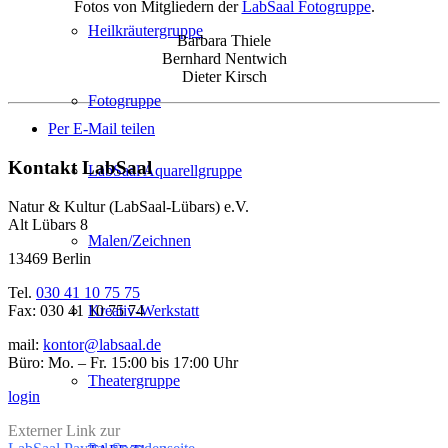
Fotos von Mitgliedern der
LabSaal Fotogruppe
.
Heilkräutergruppe
Barbara Thiele
Bernhard Nentwich
Dieter Kirsch
Fotogruppe
Per E-Mail teilen
Kontakt LabSaal
LabSaal Aquarellgruppe
Natur & Kultur (LabSaal-Lübars) e.V.
Alt Lübars 8
Malen/Zeichnen
13469 Berlin
Tel.
030 41 10 75 75
Fax: 030 41 10 75 74
Kreativ-Werkstatt
mail:
kontor@labsaal.de
Büro: Mo. – Fr. 15:00 bis 17:00 Uhr
Theatergruppe
login
Externer Link zur