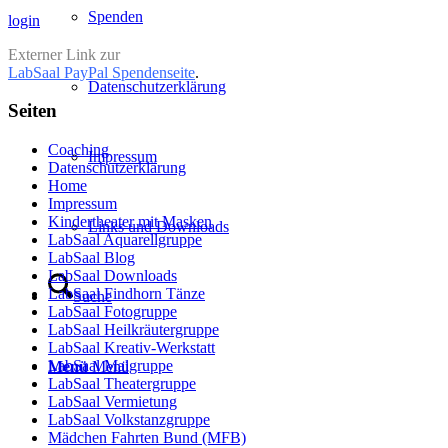
Spenden
login
Externer Link zur
LabSaal PayPal Spendenseite
.
Datenschutzerklärung
Seiten
Coaching
Impressum
Datenschutzerklärung
Home
Impressum
Kindertheater mit Masken
Links und Downloads
LabSaal Aquarellgruppe
LabSaal Blog
LabSaal Downloads
LabSaal Findhorn Tänze
Suche
LabSaal Fotogruppe
LabSaal Heilkräutergruppe
LabSaal Kreativ-Werkstatt
LabSaal Malgruppe
Menü
Menü
LabSaal Theatergruppe
LabSaal Vermietung
LabSaal Volkstanzgruppe
Mädchen Fahrten Bund (MFB)