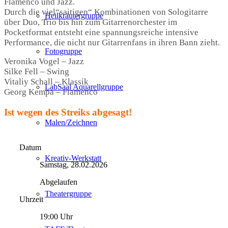
Flamenco und Jazz.
Durch die viel“saitigen“ Kombinationen von Sologitarre
Heilkräutergruppe
über Duo, Trio bis hin zum Gitarrenorchester im
Pocketformat entsteht eine spannungsreiche intensive
Performance, die nicht nur Gitarrenfans in ihren Bann zieht.
Fotogruppe
Veronika Vogel – Jazz
Silke Fell – Swing
Vitaliy Schall – Klassik
LabSaal Aquarellgruppe
Georg Kempa – Flamenco
Ist wegen des Streiks abgesagt!
Malen/Zeichnen
Datum
Kreativ-Werkstatt
Samstag, 28.02.2026
Abgelaufen
Theatergruppe
Uhrzeit
19:00 Uhr