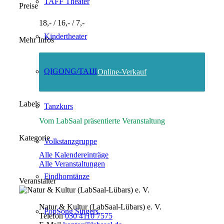
TAFF Theater
Preise
18,- / 16,- / 7,-
Kindertheater
Mehr Infos
QIGONG/TAIJI
Online-Verkauf
Labels
Tanzkurs
Vom LabSaal präsentierte Veranstaltung
Kategorie
Volkstanzgruppe
Alle Kalendereinträge
Alle Veranstaltungen
Findhorntänze
Veranstalter
Natur & Kultur (LabSaal-Lübars) e. V.
PopSong Singers
Telefon
030 4110 7575