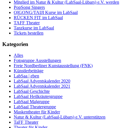
Mitglied im Natur & Kultur (LabSaal-Lübars) e.V. werden
PopSong Singers
QIGONG/TAIJI Kurse im LabSaal
RÜCKEN FIT im LabSaal
TAFF Theater
Tanzkurse im LabSaal
Tickets bestellen
Kategorien
Alles
Fotogruppe Ausstellungen
Freie Nordberliner Kunstausstellung (FNK)
Künstlerbeiträge
LabSaa | eben
LabSaal Adventskalender 2020
LabSaal Adventskalender 2021
LabSaal Geschichte
LabSaal Heilkräutergruppe
LabSaal Malgruppe
LabSaal Theatergruppe
Maskentheater für Kinder
Natur & Kultur (LabSaal-Lübars) e.V. unterstützen
TaFF Theater
Theater für Kinder