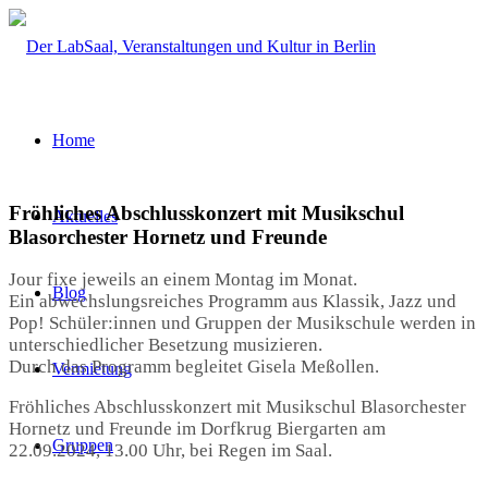
Home
Fröhliches Abschlusskonzert mit Musikschul
Aktuelles
Blasorchester Hornetz und Freunde
Jour fixe jeweils an einem Montag im Monat.
Blog
Ein abwechslungsreiches Programm aus Klassik, Jazz und
Pop! Schüler:innen und Gruppen der Musikschule werden in
unterschiedlicher Besetzung musizieren.
Durch das Programm begleitet Gisela Meßollen.
Vermietung
Fröhliches Abschlusskonzert mit Musikschul Blasorchester
Hornetz und Freunde im Dorfkrug Biergarten am
Gruppen
22.09.2024, 13.00 Uhr, bei Regen im Saal.