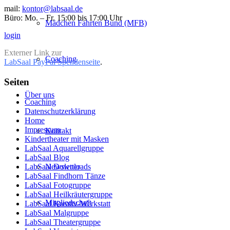
mail:
kontor@labsaal.de
Büro: Mo. – Fr. 15:00 bis 17:00 Uhr
Mädchen Fahrten Bund (MFB)
login
Externer Link zur
Coaching
LabSaal PayPal Spendenseite
.
Seiten
Über uns
Coaching
Datenschutzerklärung
Home
Impressum
Kontakt
Kindertheater mit Masken
LabSaal Aquarellgruppe
LabSaal Blog
LabSaal Downloads
Newsletter
LabSaal Findhorn Tänze
LabSaal Fotogruppe
LabSaal Heilkräutergruppe
Mitgliedschaft
LabSaal Kreativ-Werkstatt
LabSaal Malgruppe
LabSaal Theatergruppe