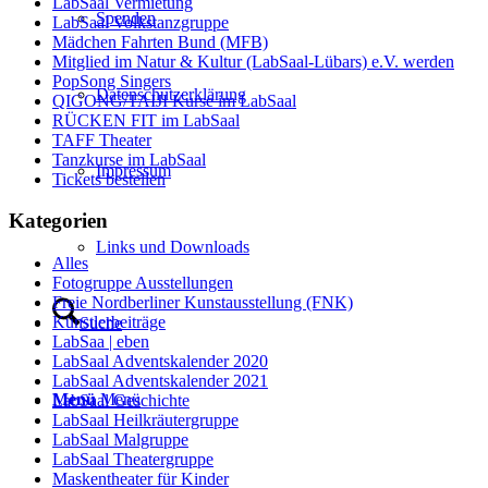
LabSaal Vermietung
Spenden
LabSaal Volkstanzgruppe
Mädchen Fahrten Bund (MFB)
Mitglied im Natur & Kultur (LabSaal-Lübars) e.V. werden
PopSong Singers
Datenschutzerklärung
QIGONG/TAIJI Kurse im LabSaal
RÜCKEN FIT im LabSaal
TAFF Theater
Tanzkurse im LabSaal
Impressum
Tickets bestellen
Kategorien
Links und Downloads
Alles
Fotogruppe Ausstellungen
Freie Nordberliner Kunstausstellung (FNK)
Künstlerbeiträge
Suche
LabSaa | eben
LabSaal Adventskalender 2020
LabSaal Adventskalender 2021
Menü
Menü
LabSaal Geschichte
LabSaal Heilkräutergruppe
LabSaal Malgruppe
LabSaal Theatergruppe
Maskentheater für Kinder