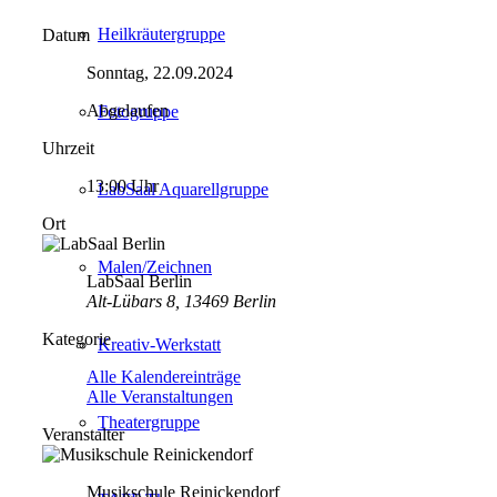
Heilkräutergruppe
Datum
Sonntag, 22.09.2024
Abgelaufen
Fotogruppe
Uhrzeit
13:00 Uhr
LabSaal Aquarellgruppe
Ort
Malen/Zeichnen
LabSaal Berlin
Alt-Lübars 8, 13469 Berlin
Kategorie
Kreativ-Werkstatt
Alle Kalendereinträge
Alle Veranstaltungen
Theatergruppe
Veranstalter
Musikschule Reinickendorf