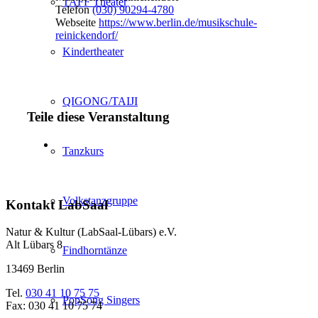
TAFF Theater
Telefon
(030) 90294-4780
Webseite
https://www.berlin.de/musikschule-
reinickendorf/
Kindertheater
QIGONG/TAIJI
Teile diese Veranstaltung
Tanzkurs
Volkstanzgruppe
Kontakt LabSaal
Natur & Kultur (LabSaal-Lübars) e.V.
Alt Lübars 8
Findhorntänze
13469 Berlin
Tel.
030 41 10 75 75
PopSong Singers
Fax: 030 41 10 75 74