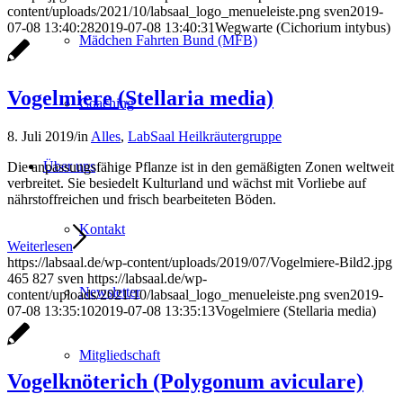
content/uploads/2021/10/labsaal_logo_menueleiste.png
sven
2019-
07-08 13:40:28
2019-07-08 13:40:31
Wegwarte (Cichorium intybus)
Mädchen Fahrten Bund (MFB)
Vogelmiere (Stellaria media)
Coaching
8. Juli 2019
/
in
Alles
,
LabSaal Heilkräutergruppe
Über uns
Die anpassungsfähige Pflanze ist in den gemäßigten Zonen weltweit
verbreitet. Sie besiedelt Kulturland und wächst mit Vorliebe auf
nährstoffreichen und frisch bearbeiteten Böden.
Kontakt
Weiterlesen
https://labsaal.de/wp-content/uploads/2019/07/Vogelmiere-Bild2.jpg
465
827
sven
https://labsaal.de/wp-
Newsletter
content/uploads/2021/10/labsaal_logo_menueleiste.png
sven
2019-
07-08 13:35:10
2019-07-08 13:35:13
Vogelmiere (Stellaria media)
Mitgliedschaft
Vogelknöterich (Polygonum aviculare)