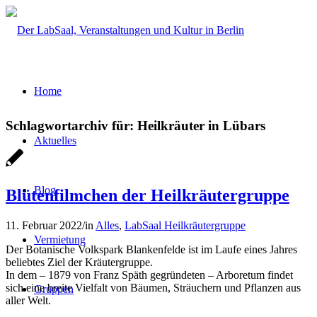
Home
Schlagwortarchiv für:
Heilkräuter in Lübars
Aktuelles
Blog
Blütenfilmchen der Heilkräutergruppe
11. Februar 2022
/
in
Alles
,
LabSaal Heilkräutergruppe
Vermietung
Der Botanische Volkspark Blankenfelde ist im Laufe eines Jahres
beliebtes Ziel der Kräutergruppe.
In dem – 1879 von Franz Späth gegründeten – Arboretum findet
sich eine breite Vielfalt von Bäumen, Sträuchern und Pflanzen aus
Gruppen
aller Welt.