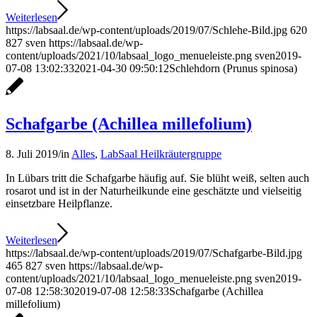
Weiterlesen
https://labsaal.de/wp-content/uploads/2019/07/Schlehe-Bild.jpg
620
827
sven
https://labsaal.de/wp-
content/uploads/2021/10/labsaal_logo_menueleiste.png
sven
2019-
07-08 13:02:33
2021-04-30 09:50:12
Schlehdorn (Prunus spinosa)
Schafgarbe (Achillea millefolium)
8. Juli 2019
/
in
Alles
,
LabSaal Heilkräutergruppe
In Lübars tritt die Schafgarbe häufig auf. Sie blüht weiß, selten auch
rosarot und ist in der Naturheilkunde eine geschätzte und vielseitig
einsetzbare Heilpflanze.
Weiterlesen
https://labsaal.de/wp-content/uploads/2019/07/Schafgarbe-Bild.jpg
465
827
sven
https://labsaal.de/wp-
content/uploads/2021/10/labsaal_logo_menueleiste.png
sven
2019-
07-08 12:58:30
2019-07-08 12:58:33
Schafgarbe (Achillea
millefolium)