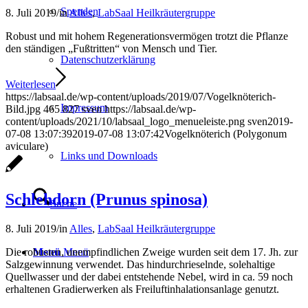
Spenden
8. Juli 2019
/
in
Alles
,
LabSaal Heilkräutergruppe
Robust und mit hohem Regenerationsvermögen trotzt die Pflanze
den ständigen „Fußtritten“ von Mensch und Tier.
Datenschutzerklärung
Weiterlesen
https://labsaal.de/wp-content/uploads/2019/07/Vogelknöterich-
Impressum
Bild.jpg
465
827
sven
https://labsaal.de/wp-
content/uploads/2021/10/labsaal_logo_menueleiste.png
sven
2019-
07-08 13:07:39
2019-07-08 13:07:42
Vogelknöterich (Polygonum
aviculare)
Links und Downloads
Schlehdorn (Prunus spinosa)
Suche
8. Juli 2019
/
in
Alles
,
LabSaal Heilkräutergruppe
Menü
Menü
Die robusten, unempfindlichen Zweige wurden seit dem 17. Jh. zur
Salzgewinnung verwendet. Das hindurchrieselnde, solehaltige
Quellwasser und der dabei entstehende Nebel, wird in ca. 59 noch
erhaltenen Gradierwerken als Freiluftinhalationsanlage genutzt.