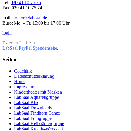
Tel.
030 41 10 75 75
Fax: 030 41 10 75 74
mail:
kontor@labsaal.de
Büro: Mo. – Fr. 15:00 bis 17:00 Uhr
login
Externer Link zur
LabSaal PayPal Spendenseite
.
Seiten
Coaching
Datenschutzerklärung
Home
Impressum
Kindertheater mit Masken
LabSaal Aquarellgruppe
LabSaal Blog
LabSaal Downloads
LabSaal Findhorn Tänze
LabSaal Fotogruppe
LabSaal Heilkräutergruppe
LabSaal Kreativ-Werkstatt