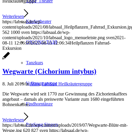
TAFF Theater
Heilkräutergruppe
Weiterlesen
Kindertheater
https://labsaal.de/wp-
content/uploads/2021/08/labsaal_Heilpflanzen_Fahrrad_Exkursion.jp
562
1000
sven
https://labsaal.de/wp-
content/uploads/2021/10/labsaal_logo_menueleiste.png
sven
2021-
QIGONG/TAIJI
08-11 12:06:09
2021-08-11 12:06:34
Heilpflanzen Fahrrad-
Exkursion
Tanzkurs
Wegwarte (Cichorium intybus)
Volkstanzgruppe
8. Juli 2019
/
in
Alles
,
LabSaal Heilkräutergruppe
Die Wegwarte wird seit 1770 zur Gewinnung des Zichorienkaffees
angebaut – damals als preiswerte Variante zum 1680 eingeführten
Findhorntänze
Bohnenkaffee.
Weiterlesen
PopSong Singers
https://labsaal.de/wp-content/uploads/2019/07/Wegwarte-Blüte-mit-
Wespe.jpg
620
827
sven
https://labsaal.de/wp-