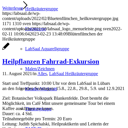
Weiterlesen
Heilkräutergruppe
https://labsaal.de/wp-
content/uploads/2022/02/Bluetenfilmchen_heilkreutergruppe.jpg
1171
1310
sven
https://labsaal.de/wp-
Fotogruppe
content/uploads/2021/10/labsaal_logo_menueleiste.png
sven
2022-
02-11 10:06:04
2023-02-23 13:48:09
Blütenfilmchen der
Heilkräutergruppe
LabSaal Aquarellgruppe
Heilpflanzen Fahrrad-Exkursion
Malen/Zeichnen
11. August 2021
/
in
Alles
,
LabSaal Heilkräutergruppe
Start und Treffpunkt: 10:00 Uhr vor dem LabSaal in Lübars
an den folgenden Sonntagen: 15.8., 22.8., 29.8., 5.9. und 12.9.2021
Kreativ-Werkstatt
Ziel: Botanischer Volkspark Blankenfelde. Dort besteht die
Möglichkeit, im Café Mint unsere gemeinsame Tour bei einem
Kaffee ausklingen zu lassen.
Theatergruppe
Dauer: ca. 4 Std.
Teilnahmegebühr pro Termin: 20 Euro
Leitung: Judith Spichalski, Heilpraktikerin und Leiterin der