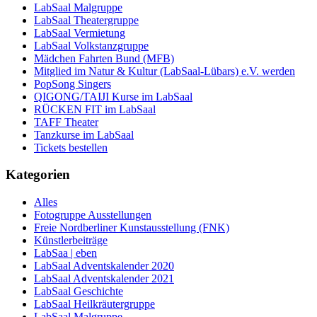
LabSaal Malgruppe
LabSaal Theatergruppe
LabSaal Vermietung
LabSaal Volkstanzgruppe
Mädchen Fahrten Bund (MFB)
Mitglied im Natur & Kultur (LabSaal-Lübars) e.V. werden
PopSong Singers
QIGONG/TAIJI Kurse im LabSaal
RÜCKEN FIT im LabSaal
TAFF Theater
Tanzkurse im LabSaal
Tickets bestellen
Kategorien
Alles
Fotogruppe Ausstellungen
Freie Nordberliner Kunstausstellung (FNK)
Künstlerbeiträge
LabSaa | eben
LabSaal Adventskalender 2020
LabSaal Adventskalender 2021
LabSaal Geschichte
LabSaal Heilkräutergruppe
LabSaal Malgruppe