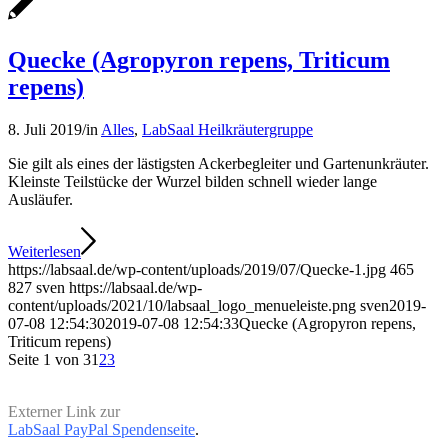
Quecke (Agropyron repens, Triticum
repens)
8. Juli 2019
/
in
Alles
,
LabSaal Heilkräutergruppe
Sie gilt als eines der lästigsten Ackerbegleiter und Gartenunkräuter.
Kleinste Teilstücke der Wurzel bilden schnell wieder lange
Ausläufer.
Weiterlesen
https://labsaal.de/wp-content/uploads/2019/07/Quecke-1.jpg
465
827
sven
https://labsaal.de/wp-
content/uploads/2021/10/labsaal_logo_menueleiste.png
sven
2019-
07-08 12:54:30
2019-07-08 12:54:33
Quecke (Agropyron repens,
Triticum repens)
Seite 1 von 3
1
2
3
Externer Link zur
LabSaal PayPal Spendenseite
.