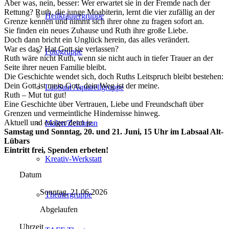
Aber was, nein, besser: Wer erwartet sie in der Fremde nach der
Rettung? Ruth, die junge Moabiterin, lernt die vier zufällig an der
Heilkräutergruppe
Grenze kennen und nimmt sich ihrer ohne zu fragen sofort an.
Sie finden ein neues Zuhause und Ruth ihre große Liebe.
Doch dann bricht ein Unglück herein, das alles verändert.
War es das? Hat Gott sie verlassen?
Fotogruppe
Ruth wäre nicht Ruth, wenn sie nicht auch in tiefer Trauer an der
Seite ihrer neuen Familie bleibt.
Die Geschichte wendet sich, doch Ruths Leitspruch bleibt bestehen:
Dein Gott ist mein Gott, dein Weg ist der meine.
LabSaal Aquarellgruppe
Ruth – Mut tut gut!
Eine Geschichte über Vertrauen, Liebe und Freundschaft über
Grenzen und vermeintliche Hindernisse hinweg.
Aktuell und ewiger denn je.
Malen/Zeichnen
Samstag und Sonntag, 20. und 21. Juni, 15 Uhr im Labsaal Alt-
Lübars
Eintritt frei, Spenden erbeten!
Kreativ-Werkstatt
Datum
Sonntag, 21.06.2026
Theatergruppe
Abgelaufen
Uhrzeit