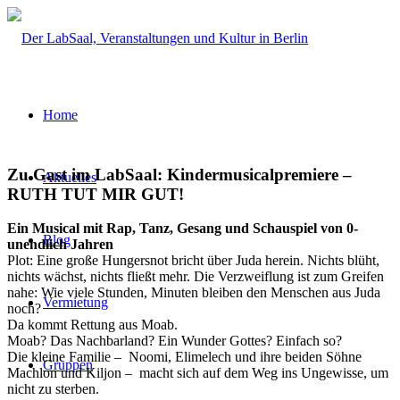
Home
Zu Gast im LabSaal: Kindermusicalpremiere –
Aktuelles
RUTH TUT MIR GUT!
Ein Musical mit Rap, Tanz, Gesang und Schauspiel von 0-
Blog
unendlich Jahren
Plot: Eine große Hungersnot bricht über Juda herein. Nichts blüht,
nichts wächst, nichts fließt mehr. Die Verzweiflung ist zum Greifen
nahe: Wie viele Stunden, Minuten bleiben den Menschen aus Juda
Vermietung
noch?
Da kommt Rettung aus Moab.
Moab? Das Nachbarland? Ein Wunder Gottes? Einfach so?
Die kleine Familie – Noomi, Elimelech und ihre beiden Söhne
Gruppen
Machlon und Kiljon – macht sich auf dem Weg ins Ungewisse, um
nicht zu sterben.