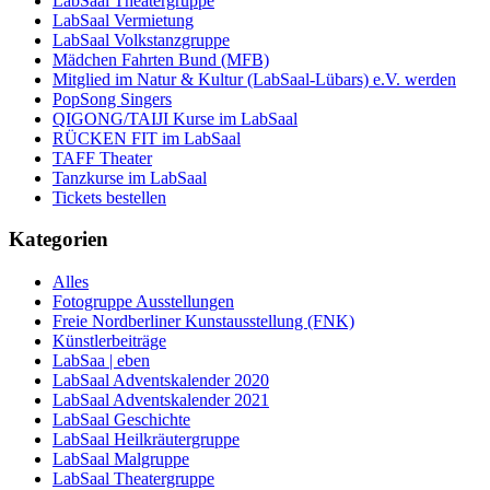
LabSaal Theatergruppe
LabSaal Vermietung
LabSaal Volkstanzgruppe
Mädchen Fahrten Bund (MFB)
Mitglied im Natur & Kultur (LabSaal-Lübars) e.V. werden
PopSong Singers
QIGONG/TAIJI Kurse im LabSaal
RÜCKEN FIT im LabSaal
TAFF Theater
Tanzkurse im LabSaal
Tickets bestellen
Kategorien
Alles
Fotogruppe Ausstellungen
Freie Nordberliner Kunstausstellung (FNK)
Künstlerbeiträge
LabSaa | eben
LabSaal Adventskalender 2020
LabSaal Adventskalender 2021
LabSaal Geschichte
LabSaal Heilkräutergruppe
LabSaal Malgruppe
LabSaal Theatergruppe