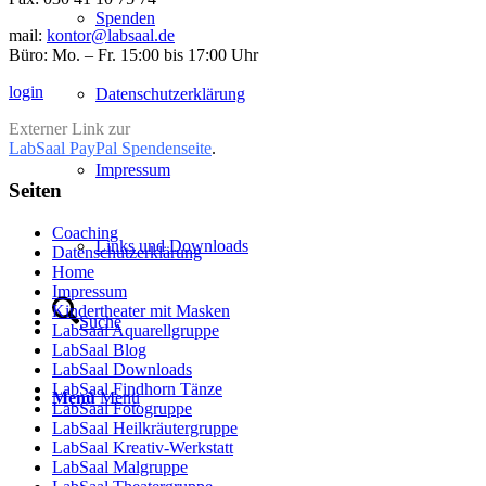
Spenden
mail:
kontor@labsaal.de
Büro: Mo. – Fr. 15:00 bis 17:00 Uhr
login
Datenschutzerklärung
Externer Link zur
LabSaal PayPal Spendenseite
.
Impressum
Seiten
Coaching
Links und Downloads
Datenschutzerklärung
Home
Impressum
Kindertheater mit Masken
Suche
LabSaal Aquarellgruppe
LabSaal Blog
LabSaal Downloads
LabSaal Findhorn Tänze
Menü
Menü
LabSaal Fotogruppe
LabSaal Heilkräutergruppe
LabSaal Kreativ-Werkstatt
LabSaal Malgruppe