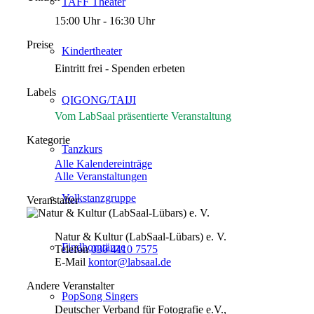
TAFF Theater
15:00 Uhr - 16:30 Uhr
Preise
Kindertheater
Eintritt frei - Spenden erbeten
Labels
QIGONG/TAIJI
Vom LabSaal präsentierte Veranstaltung
Kategorie
Tanzkurs
Alle Kalendereinträge
Alle Veranstaltungen
Volkstanzgruppe
Veranstalter
Natur & Kultur (LabSaal-Lübars) e. V.
Findhorntänze
Telefon
030 4110 7575
E-Mail
kontor@labsaal.de
Andere Veranstalter
PopSong Singers
Deutscher Verband für Fotografie e.V.,