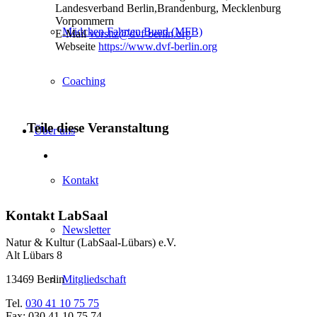
Landesverband Berlin,Brandenburg, Mecklenburg
Vorpommern
Mädchen Fahrten Bund (MFB)
E-Mail
vorsitz@dvf-berlin.org
Webseite
https://www.dvf-berlin.org
Coaching
Teile diese Veranstaltung
Über uns
Kontakt
Kontakt LabSaal
Newsletter
Natur & Kultur (LabSaal-Lübars) e.V.
Alt Lübars 8
Mitgliedschaft
13469 Berlin
Tel.
030 41 10 75 75
Fax: 030 41 10 75 74