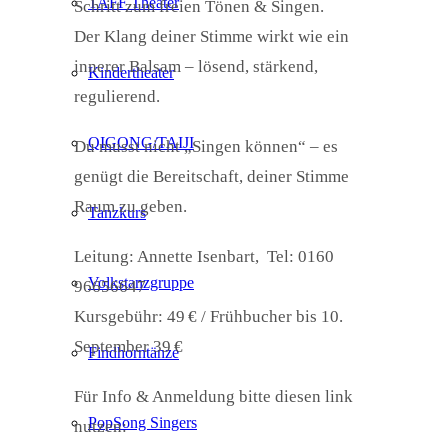
TAFF Theater
Schritt zum freien Tönen & Singen.
Der Klang deiner Stimme wirkt wie ein
innerer Balsam – lösend, stärkend,
Kindertheater
regulierend.
QIGONG/TAIJI
Du musst nicht „Singen können“ – es
genügt die Bereitschaft, deiner Stimme
Raum zu geben.
Tanzkurs
Leitung: Annette Isenbart, Tel: 0160
Volkstanzgruppe
96656647
Kursgebühr: 49 € / Frühbucher bis 10.
September 39 €
Findhorntänze
Für Info & Anmeldung bitte diesen link
PopSong Singers
nutzen: