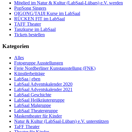
Mitglied im Natur & Kultur (LabSaal-Lübars) e.V. werden
PopSong Singers
QIGONG/TAIJI Kurse im LabSaal
RÜCKEN FIT im LabSaal
TAFF Theater
Tanzkurse im LabSaal
Tickets bestellen
Kategorien
Alles
Fotogruppe Ausstellungen
Freie Nordberliner Kunstausstellung (FNK)
Künstlerbeiträge
LabSaa | eben
LabSaal Adventskalender 2020
LabSaal Adventskalender 2021
LabSaal Geschichte
LabSaal Heilkräutergruppe
LabSaal Malgruppe
LabSaal Theatergruppe
Maskentheater für Kinder
Natur & Kultur (LabSaal-Lübars) e.V. unterstützen
TaFF Theater
Theater für Kinder