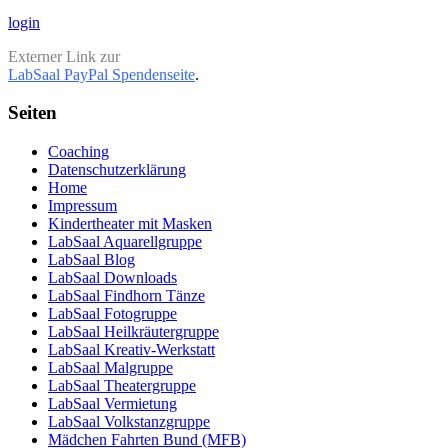
login
Externer Link zur
LabSaal PayPal Spendenseite
.
Seiten
Coaching
Datenschutzerklärung
Home
Impressum
Kindertheater mit Masken
LabSaal Aquarellgruppe
LabSaal Blog
LabSaal Downloads
LabSaal Findhorn Tänze
LabSaal Fotogruppe
LabSaal Heilkräutergruppe
LabSaal Kreativ-Werkstatt
LabSaal Malgruppe
LabSaal Theatergruppe
LabSaal Vermietung
LabSaal Volkstanzgruppe
Mädchen Fahrten Bund (MFB)