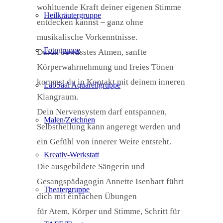
wohltuende Kraft deiner eigenen Stimme
Heilkräutergruppe
entdecken kannst – ganz ohne
musikalische Vorkenntnisse.
Fotogruppe
Durch bewusstes Atmen, sanfte
Körperwahrnehmung und freies Tönen
kommst du in Kontakt mit deinem inneren
LabSaal Aquarellgruppe
Klangraum.
Dein Nervensystem darf entspannen,
Malen/Zeichnen
Selbstheilung kann angeregt werden und
ein Gefühl von innerer Weite entsteht.
Kreativ-Werkstatt
Die ausgebildete Sängerin und
Gesangspädagogin Annette Isenbart führt
Theatergruppe
dich mit einfachen Übungen
für Atem, Körper und Stimme, Schritt für